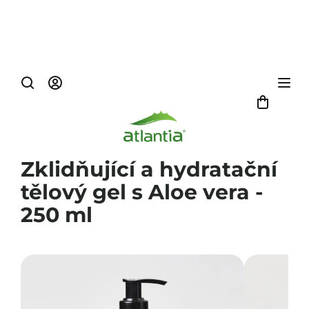
Přejít
na
obsah
Nákup
košík
Zklidňující a hydratační
tělový gel s Aloe vera -
250 ml