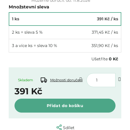
Můžeme doručit do:
11.8.2026
Množstevní sleva
1 ks
391 Kč
/ ks
2 ks = sleva 5 %
371,45 Kč
/ ks
3 a více ks = sleva 10 %
351,90 Kč
/ ks
Ušetříte
0 Kč
Skladem
Možnosti doručení
391 Kč
Měrná
Přidat do košíku
cena:
Sdílet