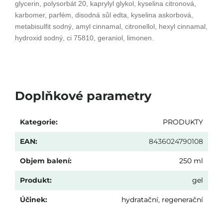
glycerin,
polysorbát 20, kaprylyl glykol,
kyselina citronová,
karbomer,
parfém, disodná sůl edta,
kyselina askorbová,
metabisulfit
sodný, amyl cinnamal, citronellol,
hexyl cinnamal,
hydroxid sodný,
ci 75810, geraniol, limonen.
Doplňkové parametry
Kategorie
:
PRODUKTY
EAN
:
8436024790108
Objem balení
:
250 ml
Produkt
:
gel
Účinek
:
hydratační
,
regenerační