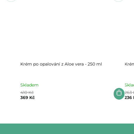
Krém po opalování z Aloe vera - 250 ml
Krém
Skladem
Skl
410 Kč
263 
369 Kč
236 
Z
á