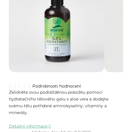
Průměrné
Podrobnosti hodnocení
hodnocení
Zklidněte svou podrážděnou pokožku pomocí
produktu
hydratačního tělového gelu s aloe vera a dodejte
je
svému tělu potřebné aminokyseliny, vitamíny a
0,0
minerály.
z
5
hvězdiček.
Detailní informace