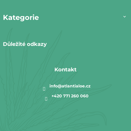
p
a
Kategorie
t
í
Důležité odkazy
Kontakt
info
@
atlantialoe.cz
+420 771 260 060