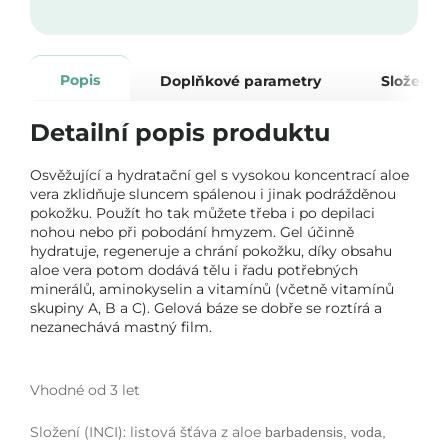
Popis
Doplňkové parametry
Složení
Detailní popis produktu
Osvěžující a hydratační gel s vysokou koncentrací aloe
vera zklidňuje sluncem spálenou i jinak podrážděnou
pokožku. Použít ho tak můžete třeba i po depilaci
nohou nebo při pobodání hmyzem. Gel účinně
hydratuje, regeneruje a chrání pokožku, díky obsahu
aloe vera potom dodává tělu i řadu potřebných
minerálů, aminokyselin a vitamínů (včetně vitamínů
skupiny A, B a C). Gelová báze se dobře se roztírá a
nezanechává mastný film.
Vhodné od 3 let
Složení (INCI): listová šťáva z aloe
barbadensis, voda,