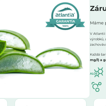
Záru
Máme po
V Atlanti
výrobků, 
zachovávaj
Každá šar
mg/l) a g