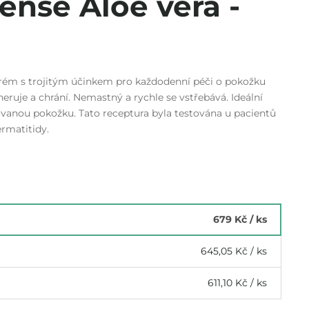
ense Aloe vera -
krém s trojitým účinkem pro každodenní péči o pokožku
eneruje a chrání. Nemastný a rychle se vstřebává. Ideální
ovanou pokožku. Tato receptura byla testována u pacientů
ermatitidy.
679 Kč
/ ks
645,05 Kč
/ ks
611,10 Kč
/ ks