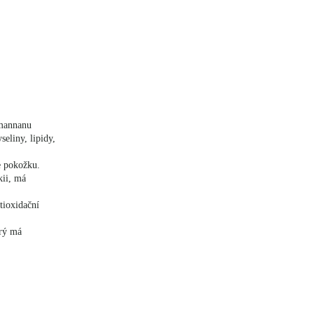
emannanu
eliny, lipidy,
e pokožku.
ii, má
tioxidační
erý má