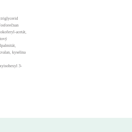
triglycerid
lfosforečnan
okoferyl-acetát,
átový
lpalmitát,
kvalan, kyselina
xyisohexyl 3-