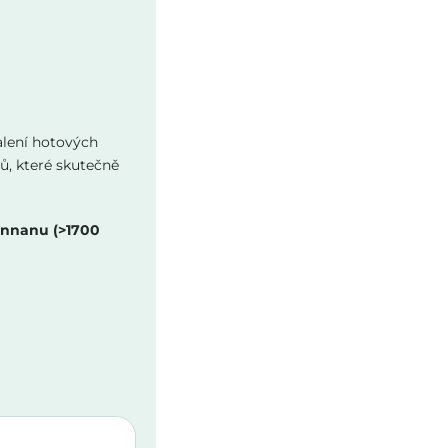
alení hotových
ů, které skutečně
nnanu (>1700