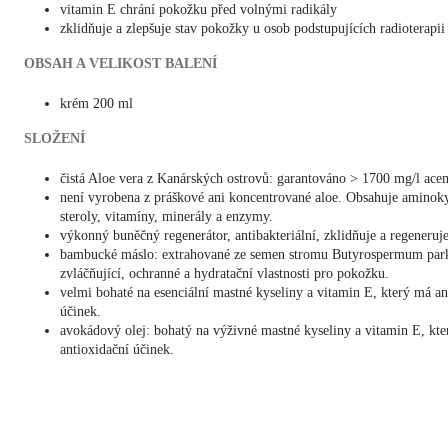
vitamin E chrání pokožku před volnými radikály
zklidňuje a zlepšuje stav pokožky u osob podstupujících radioterapii
OBSAH A VELIKOST BALENÍ
krém 200 ml
SLOŽENÍ
čistá Aloe vera z Kanárských ostrovů: garantováno > 1700 mg/l ac
není vyrobena z práškové ani koncentrované aloe. Obsahuje aminokys
steroly, vitamíny, minerály a enzymy.
výkonný buněčný regenerátor, antibakteriální, zklidňuje a regeneruj
bambucké máslo: extrahované ze semen stromu Butyrospermum park
zvláčňující, ochranné a hydratační vlastnosti pro pokožku.
velmi bohaté na esenciální mastné kyseliny a vitamin E, který má an
účinek.
avokádový olej: bohatý na výživné mastné kyseliny a vitamin E, kt
antioxidační účinek.