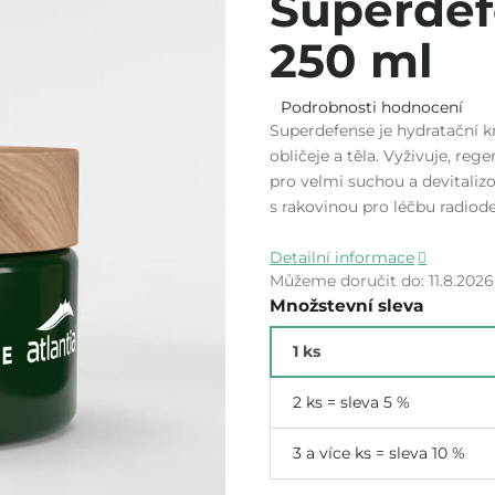
Superdef
250 ml
Průměrné
Podrobnosti hodnocení
hodnocení
Superdefense je hydratační 
produktu
obličeje a těla. Vyživuje, reg
je
pro velmi suchou a devitaliz
5,0
s rakovinou pro léčbu radiod
z
5
hvězdiček.
Detailní informace
Můžeme doručit do:
11.8.2026
Množstevní sleva
1 ks
2 ks = sleva 5 %
3 a více ks = sleva 10 %