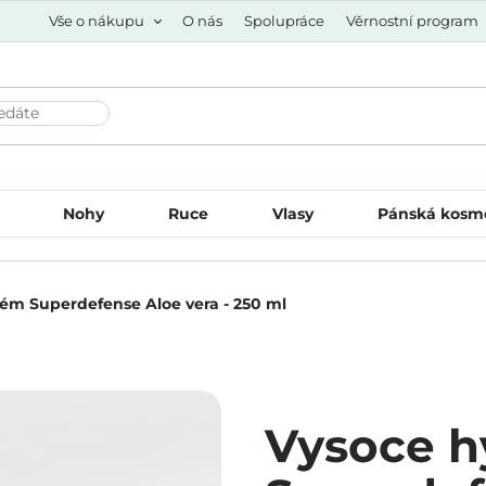
Vše o nákupu
O nás
Spolupráce
Věrnostní program
Nohy
Ruce
Vlasy
Pánská kosm
rém Superdefense Aloe vera - 250 ml
Vysoce h