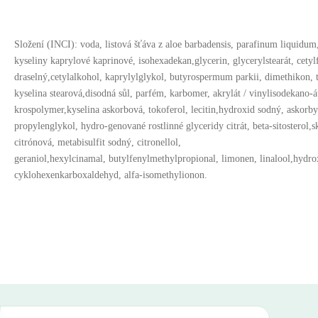
Složení (INCI): voda, listová šťáva z aloe barbadensis, parafinum liquidum,
kyseliny kaprylové kaprinové, isohexadekan,glycerin, glycerylstearát, cety
draselný,cetylalkohol, kaprylylglykol, butyrospermum parkii, dimethikon, t
kyselina stearová,disodná sůl, parfém, karbomer, akrylát / vinylisodekano-
krospolymer,kyselina askorbová, tokoferol, lecitin,hydroxid sodný, askorby
propylenglykol, hydro-genované rostlinné glyceridy citrát, beta-sitosterol,s
citrónová, metabisulfit sodný, citronellol,
geraniol,hexylcinamal, butylfenylmethylpropional, limonen, linalool,hydro
cyklohexenkarboxaldehyd, alfa-isomethylionon.