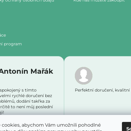
a
áce
ní program
Antonín Mařák
Hodnocení obch
Hodnocení obchodu je 5 z 5 hvězdiček.
spokojený s tímto
Perfektní doručení, kvalitní
elmi rychlé doručení bez
roblémů, dodání takřka za
rčitě to není můj poslední
i!
 cookies, abychom Vám umožnili pohodlné
S