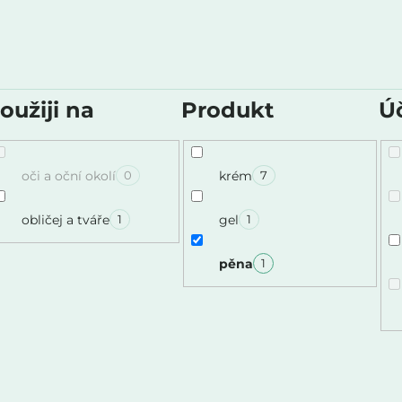
oužiji na
Produkt
Ú
oči a oční okolí
krém
0
7
obličej a tváře
gel
1
1
pěna
1