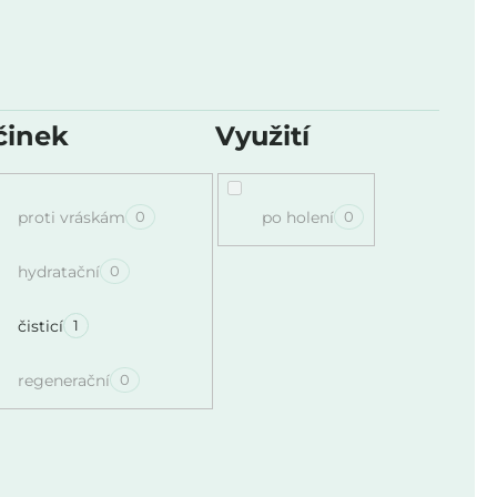
činek
Využití
proti vráskám
po holení
0
0
hydratační
0
čisticí
1
regenerační
0