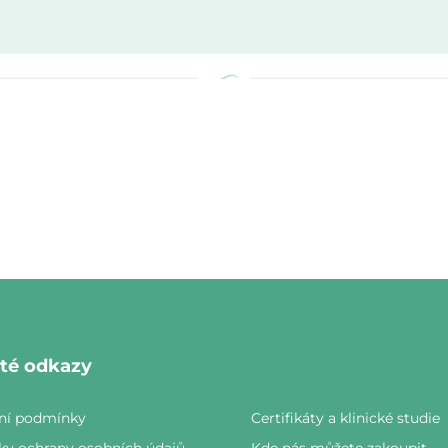
ý
p
i
s
u
ité odkazy
ní podmínky
Certifikáty a klinické studie
y ochrany osobních údajů
Kde nás můžete zakoupit