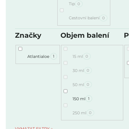
Tip
0
Cestovní balení
0
Značky
Objem balení
P
Atlantialoe
15 ml
1
0
30 ml
0
50 ml
0
150 ml
1
250 ml
0
VYMAZAT FILTRY