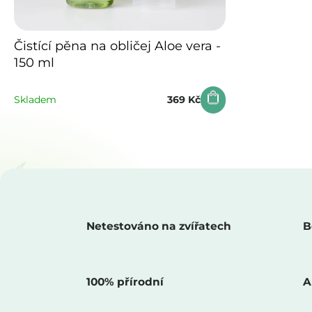
d
o
u
d
Čistící pěna na obličej Aloe vera -
k
150 ml
u
t
k
Skladem
369 Kč
ů
t
ů
Netestováno na zvířatech
B
100% přírodní
A