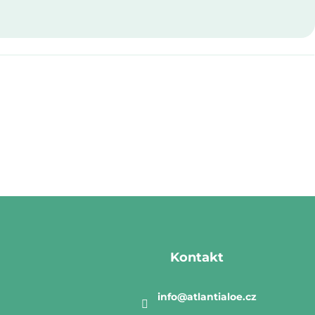
Kontakt
info
@
atlantialoe.cz