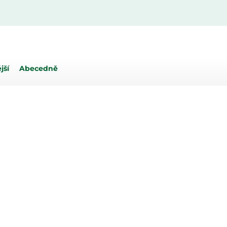
jší
Abecedně