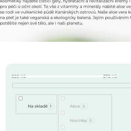
kosmetiky najdete čisticí gely, hydratační a revitalizační krémy 
pro péči o oční okolí. To vše z vitamíny a minerály nabité aloe ve
se rodí ve vulkanické půdě Kanárských ostrovů. Naše aloe vera 
na pleť je také veganská a ekologicky balená. Jejím používáním 
potěšíte nejen své tělo, ale i naši planetu.
369
Kč
370
Kč
Na skladě
Akce
1
0
Novinka
0