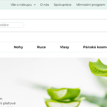
Vše o nákupu
O nás
Spolupráce
Věrnostní program
Nohy
Ruce
Vlasy
Pánská kosm
ým
í pleťové