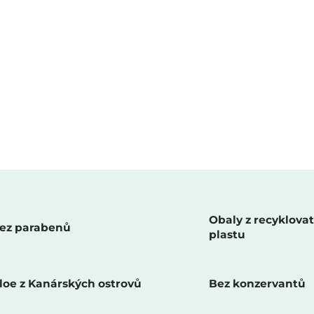
O
v
l
á
d
a
c
Obaly z recyklova
ez parabenů
í
plastu
p
r
v
loe z Kanárských ostrovů
Bez konzervantů
k
y
v