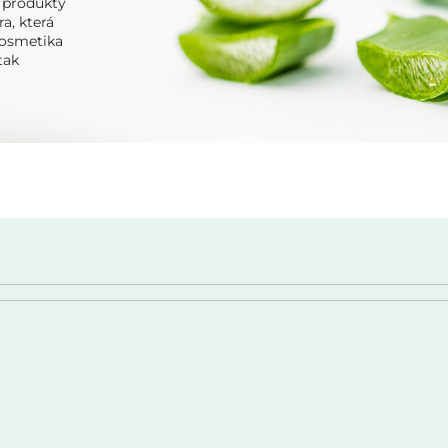
i produkty
ra, která
kosmetika
tak