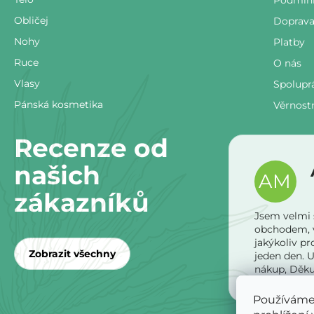
t
Obličej
Doprav
í
Nohy
Platby
Ruce
O nás
Vlasy
Spolupr
Pánská kosmetika
Věrnost
Recenze od
našich
AM
zákazníků
Jsem velmi 
obchodem, v
jakýkoliv p
Zobrazit všechny
jeden den. U
nákup, Děkuj
Používáme