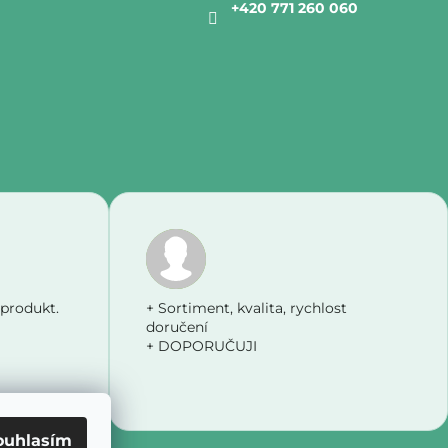
+420 771 260 060
odu je 5 z 5 hvězdiček.
Hodnocení obchodu je 5 z 5 hv
 produkt.
+ Sortiment, kvalita, rychlost
doručení
+ DOPORUČUJI
ouhlasím