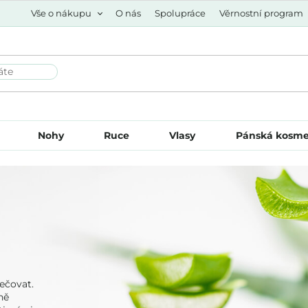
Vše o nákupu
O nás
Spolupráce
Věrnostní program
Nohy
Ruce
Vlasy
Pánská kosme
pečovat.
ně