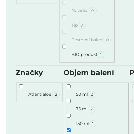
Novinka
0
Tip
0
Cestovní balení
0
BIO produkt
1
Značky
Objem balení
P
Atlantialoe
50 ml
2
2
75 ml
2
150 ml
1