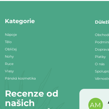
Z
á
Kategorie
p
Důlež
ä
Nápoje
Obchod
t
Tělo
Podmínk
Obličej
Doprav
i
Nohy
Platby
e
Ruce
O nás
Vlasy
Spolupr
Pánská kosmetika
Věrnost
Recenze od
našich
AM