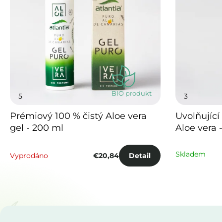
p
i
i
e
s
p
p
r
r
o
o
BIO produkt
Priemerné
Priemerné
5
3
hodnotenie
hodnoteni
d
d
produktu
produktu
Prémiový 100 % čistý Aloe vera
Uvolňující
je
je
u
gel - 200 ml
Aloe vera 
u
5,0
3,0
z
z
k
k
5
5
Skladem
Vyprodáno
€20,84
Detail
hviezdičiek.
hviezdičiek
t
t
o
o
v
v