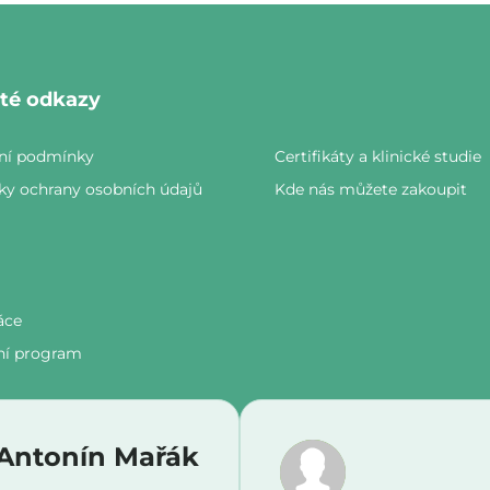
ité odkazy
ní podmínky
Certifikáty a klinické studie
y ochrany osobních údajů
Kde nás můžete zakoupit
a
áce
ní program
Antonín Mařák
Hodnocení obch
Hodnocení obchodu je 5 z 5 hvězdiček.