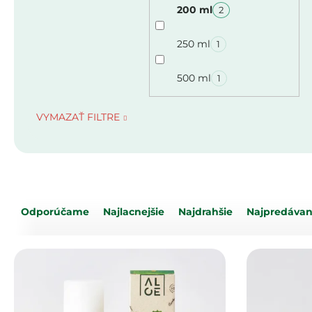
200 ml
2
250 ml
1
500 ml
1
VYMAZAŤ FILTRE
R
Odporúčame
Najlacnejšie
Najdrahšie
Najpredávan
a
d
V
e
ý
n