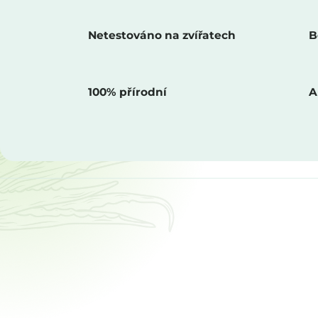
Netestováno na zvířatech
B
100% přírodní
A