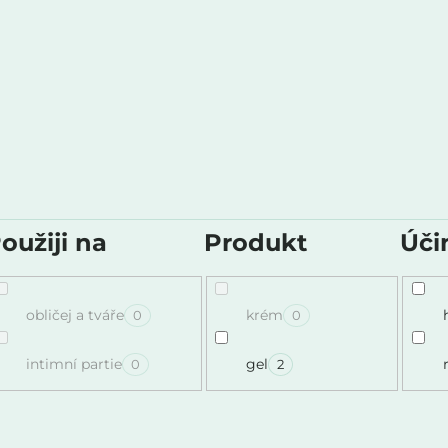
oužiji na
Produkt
Úči
obličej a tváře
krém
0
0
intimní partie
gel
0
2