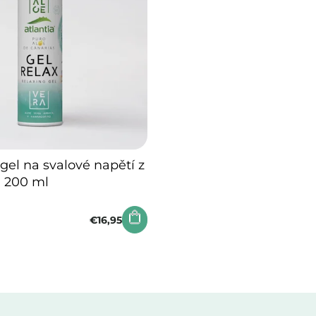
e
 gel na svalové napětí z
- 200 ml
€16,95
.
O
v
l
á