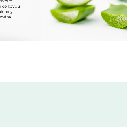
tivními
 i celkovou
leniny,
pomáhá