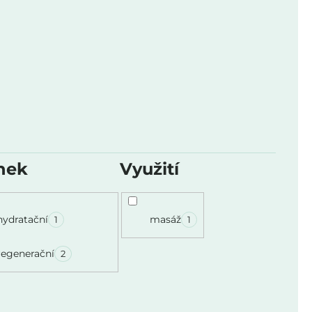
nek
Využití
hydratační
masáž
1
1
regenerační
2