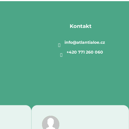
Kontakt
info
@
atlantialoe.cz
+420 771 260 060
odu je 5 z 5 hvězdiček.
Hodnocení obchodu je 5 z 5 hv