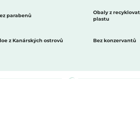
d
a
c
Obaly z recyklova
ez parabenů
i
plastu
e
p
r
loe z Kanárských ostrovů
Bez konzervantů
v
k
y
v
ý
p
i
s
u