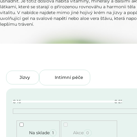
usnadnit. Je totiž doslova nabitá vitamíny, minerály a dalšími ak
látkami, které se starají o přirozenou rovnováhu a harmonii těla
vitalitu. V nabídce najdete mimo jiné hojivý krém na jizvy a popá
uvolňující gel na svalové napětí nebo aloe vera šťávu, která na
lepšímu trávení.
Jizvy
Intimní péče
€
16
€
21
Na sklade
Akce
1
0