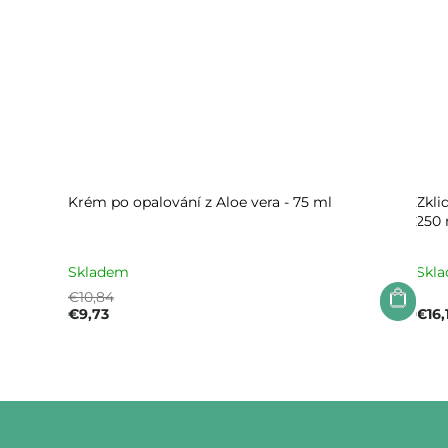
Krém po opalování z Aloe vera - 75 ml
Zkli
250 
Skladem
Skl
€10,84
€9,73
€16,1
Z
á