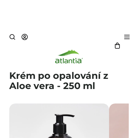
Prejsť
na
obsah
Náku
košík
Krém po opalování z
Aloe vera - 250 ml