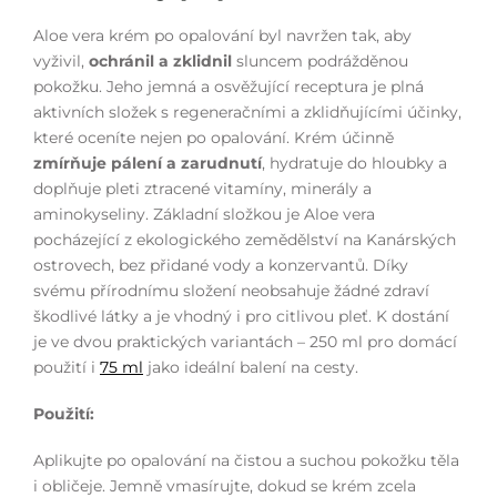
Aloe vera krém po opalování byl navržen tak, aby
vyživil,
ochránil a zklidnil
sluncem podrážděnou
pokožku. Jeho jemná a osvěžující receptura je plná
aktivních složek s regeneračními a zklidňujícími účinky,
které oceníte nejen po opalování. Krém účinně
zmírňuje pálení a zarudnutí
, hydratuje do hloubky a
doplňuje pleti ztracené vitamíny, minerály a
aminokyseliny. Základní složkou je Aloe vera
pocházející z ekologického zemědělství na Kanárských
ostrovech, bez přidané vody a konzervantů. Díky
svému přírodnímu složení neobsahuje žádné zdraví
škodlivé látky a je vhodný i pro citlivou pleť. K dostání
je ve dvou praktických variantách – 250 ml pro domácí
použití i
75 m
l
jako ideální balení na cesty.
Použití:
Aplikujte po opalování na čistou a suchou pokožku těla
i obličeje. Jemně vmasírujte, dokud se krém zcela