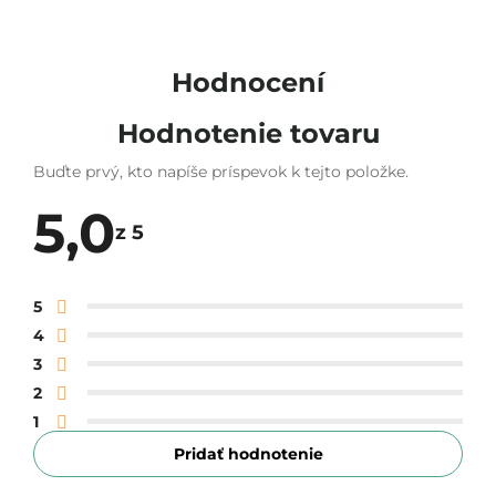
Hodnocení
Hodnotenie tovaru
Buďte prvý, kto napíše príspevok k tejto položke.
5,0
z 5
Priemerné
hodnotenie
5
produktu
je
4
5,0
z 5
3
hviezdičiek.
2
1
Pridať hodnotenie
V