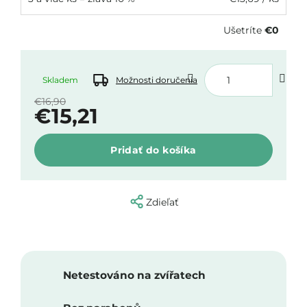
Ušetríte
€0
Skladem
Možnosti doručenia
€16,90
€15,21
Jednotková
Pridať do košíka
cena:
Zdieľať
Netestováno na zvířatech