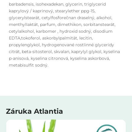
barbadensis, isohexadekan, glycerin, triglycerid
kaprylový /
kaprinový, stearylether ppg-15,
glycerylstearát, cetylfosforečnan draselný, alkohol,
menthyllaktát, parfum, dimethikon, sorbitanstearát,
cetylalkohol, karbomer , hydroxid sodný, disodium
EDTA,tokoferol, askorbylpalmitát, lecitin,
propylenglykol, hydrogenované rostlinné glyceridy
citrát, beta-sitosterol, skvalan, kaprylyl glykol, kyselina
p-anisová, kyselina citronová, kyselina askorbová,
metabisulfit sodný.
Záruka Atlantia