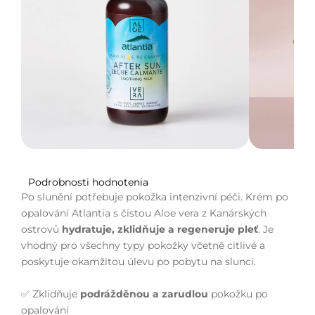
Priemerné
Podrobnosti hodnotenia
hodnotenie
Po slunění potřebuje pokožka intenzivní péči. Krém po
produktu
opalování Atlantia s čistou Aloe vera z Kanárských
je
ostrovů
hydratuje, zklidňuje a regeneruje pleť
. Je
5,0
vhodný pro všechny typy pokožky včetně citlivé a
z
poskytuje okamžitou úlevu po pobytu na slunci.
5
hviezdičiek.
✅ Zklidňuje
podrážděnou a zarudlou
pokožku po
opalování