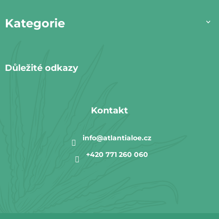
p
ä
Kategorie
t
i
e
Důležité odkazy
Kontakt
info
@
atlantialoe.cz
+420 771 260 060