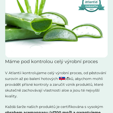
Máme pod kontrolou celý výrobní proces
V Atlantii kontrolujeme celý výrobní proces, od pěstování
surovin až po balení hotových výrobků, abychom mohli
provádět přísné kontroly a zaručit vznik produktů, které
skutečně zachovávají vlastnosti aloe a jsou té nejvyšší
kvality.
Každá šarže našich produktů je certifikována s vysokým
obsahem acemannanu (>1700 mg/l) a garantujeme