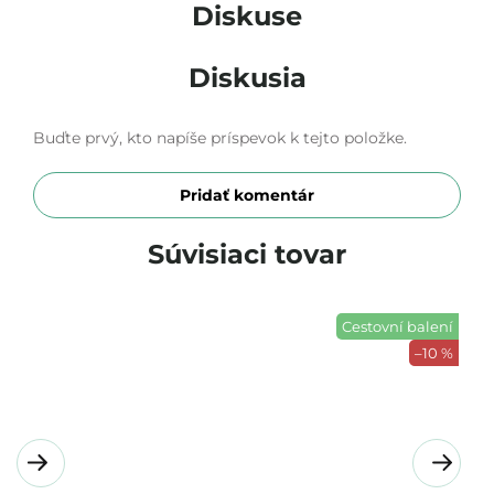
ý
Diskuse
p
i
s
Diskusia
h
o
d
Buďte prvý, kto napíše príspevok k tejto položke.
n
o
Pridať komentár
t
e
n
Súvisiaci tovar
í
Cestovní balení
–10 %