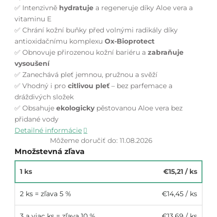
✅ Intenzivně
hydratuje
a regeneruje díky Aloe vera a
vitaminu E
✅ Chrání kožní buňky před volnými radikály díky
antioxidačnímu komplexu
Ox-Bioprotect
✅ Obnovuje přirozenou kožní bariéru a
zabraňuje
vysoušení
✅ Zanechává pleť jemnou, pružnou a svěží
✅ Vhodný i pro
citlivou pleť
– bez parfemace a
dráždivých složek
✅ Obsahuje
ekologicky
pěstovanou Aloe vera bez
přidané vody
Detailné informácie
Môžeme doručiť do:
11.08.2026
Množstevná zľava
1 ks
€15,21
/ ks
2 ks = zľava 5 %
€14,45
/ ks
3 a viac ks = zľava 10 %
€13,69
/ ks